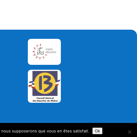
e, nous supposerons que vous en êtes satisfait.
Ok