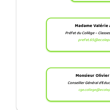
Madame Valérie
Préfet du Collège – Classe
prefet.65@ecolepr
Monsieur Olivie
Conseiller Général d’Educ
cge.college@ecolep