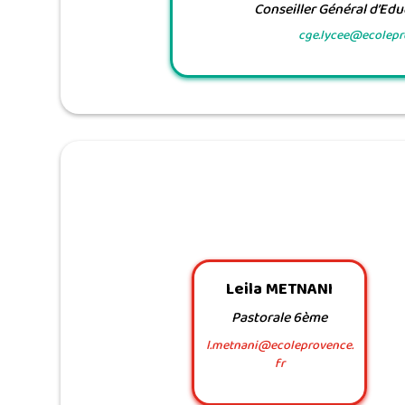
Conseiller Général d’Ed
cge.lycee@ecolepr
Leila METNANI
Pastorale 6ème
l.metnani@ecoleprovence.
fr