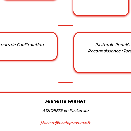
rcours de Confirmation
Pastorale Première
Reconnaissance : Tuto
Jeanette FARHAT
ADJOINTE en Pastorale
j.farhat@ecoleprovence.fr