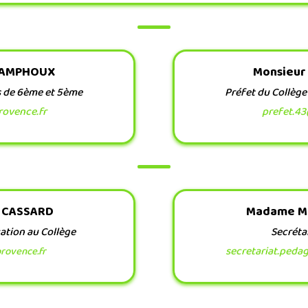
 AMPHOUX
Monsieur
s de 6ème
et 5ème
Préfet du Collège
ovence.fr
prefet.4
r CASSARD
Madame M
ation au Collège
Secréta
secretariat.ped
rovence.fr