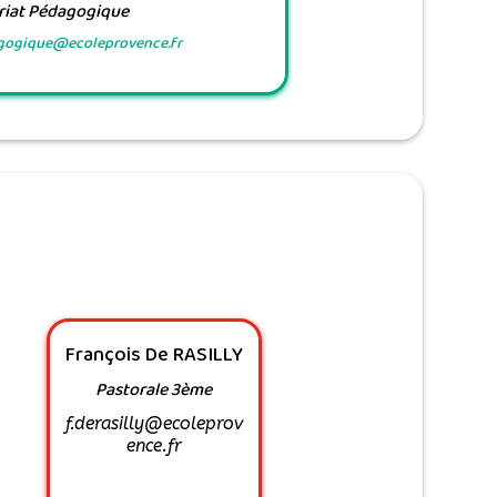
riat Pédagogique
agogique@ecoleprovence.fr
François De RASILLY
Pastorale 3ème
f.derasilly@ecoleprov
ence.fr