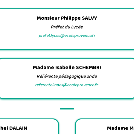
Monsieur Philippe SALVY
Préfet du Lycée
prefet.lycee@ecoleprovence.fr
Madame Isabelle SCHEMBRI
Référente pédagogique 2nde
referente2ndes@ecoleprovence.fr
chel DALAIN
Madame M