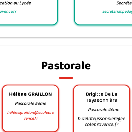
ucation au Lycée
Secréta
ovence.fr
secretariat.ped
Pastorale
Hélène GRAILLON
Brigitte De La
Teyssonnière
Pastorale 5ème
Pastorale 4ème
hélène.graillon@ecolepro
vence.fr
b.delateyssonniere@e
coleprovence.fr